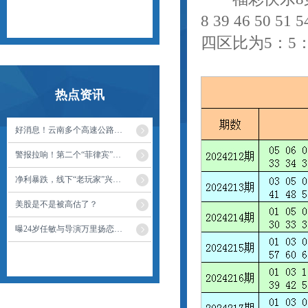
8 39 46 50 
四区比为5：5：
热点资讯
好消息！云南多个高速公路项目建设有新进展
警报拉响！第二个“菲律宾”出现？美直抵中国大后方，中方做好准备
净利暴跌，线下“老玩家”兴业消金、中银消金成“难兄难弟”
美股是不是被高估了？
曝24岁任敏与导演万里扬恋爱，工作室回应，网友不信：分手了吧？