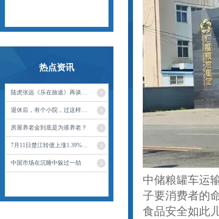
热点资讯
陆虎张远《乐在旅途》再谈上春晚，明年要改语言节目啦
退休后，有个小院，过这样的生活
房屋养老金到底是为谁养老？
7月11日楚江转债上涨1.39%，转股溢价率34.58%
中国市场在沉睡中躲过一劫
中储粮罐车运
子要消费者的命
食品安全如此儿