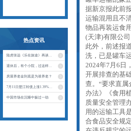
据新京报此前
运输混用且不
物品再装运食
(天津)有限公
热点资讯
此外，前述报
洗，已是罐车
陆虎张远《乐在旅途》再谈上春晚，明年要改语言节目啦
2024年7月
退休后，有个小院，过这样的生活
开展排查的基础
房屋养老金到底是为谁养老？
查。“要求直
7月11日楚江转债上涨1.39%，转股溢价率34.58%
办法》《食用
中国市场在沉睡中躲过一劫
质量安全管理
用的运输工具
合食品安全规
在违反规定的